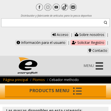
Distribuidor y fabricante de artículos para la pesca deportiva
Acceso
|
Sobre nosotros
|
Información para el usuario
|
Solicitar Registro
|
Contacto
MENU
Página principal
Plomos
Cebador methodo
PRODUCTS MENU
Las marcas disponibles en esta categoría: