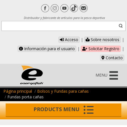
Distribuidor y fabricante de artículos para la pesca deportiva
Acceso
|
Sobre nosotros
|
Información para el usuario
|
Solicitar Registro
|
Contacto
MENU
Página principal
Bolsos y Fundas para cañas
Fundas porta cañas
PRODUCTS MENU