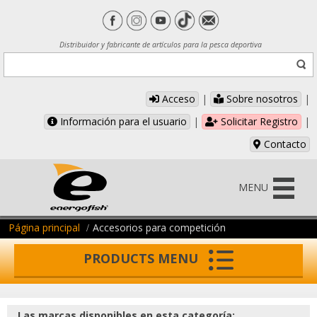
Distribuidor y fabricante de artículos para la pesca deportiva
Acceso
|
Sobre nosotros
|
Información para el usuario
|
Solicitar Registro
|
Contacto
MENU
Página principal
Accesorios para competición
PRODUCTS MENU
Las marcas disponibles en esta categoría: