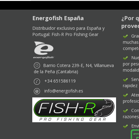
Energofish España
¿Por q
proved
Distribuidor exclusivo para España y
Portugal:
Fish-R Pro Fishing Gear
Gra
muchas 
compet
Nue
por pes
Barrio Cotera 239-E, N4, Villanueva
modali
de la Peña (Cantabria)
Ser
+34 651586119
rapidez
info@energofish.es
Ate
profesio
Con
razones
Env