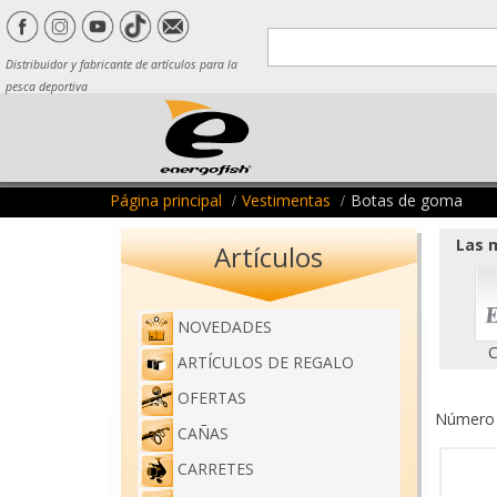
Distribuidor y fabricante de artículos para la
pesca deportiva
Página principal
Vestimentas
Botas de goma
Las m
Artículos
NOVEDADES
C
ARTÍCULOS DE REGALO
OFERTAS
Número d
CAÑAS
CARRETES