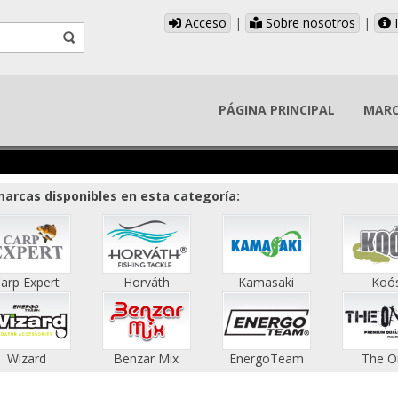
Acceso
|
Sobre nosotros
|
I
PÁGINA PRINCIPAL
MAR
arcas disponibles en esta categoría:
arp Expert
Horváth
Kamasaki
Koó
Wizard
Benzar Mix
EnergoTeam
The O