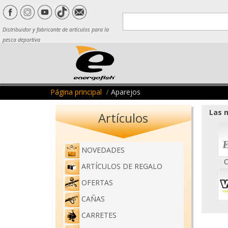
Distribuidor y fabricante de artículos para la
pesca deportiva
Página principal
Aparejos
Las m
Artículos
NOVEDADES
C
ARTÍCULOS DE REGALO
OFERTAS
CAÑAS
CARRETES