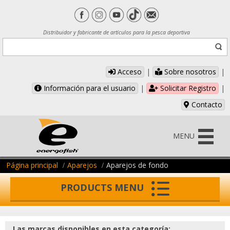
Distribuidor y fabricante de artículos para la pesca deportiva
Acceso
|
Sobre nosotros
|
Información para el usuario
|
Solicitar Registro
|
Contacto
MENU
Página principal
Aparejos
Aparejos de fondo
PRODUCTS MENU
Las marcas disponibles en esta categoría: