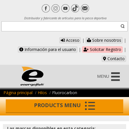
Distribuidor y fabricante de artículos para la pesca deportiva
Acceso
|
Sobre nosotros
|
Información para el usuario
|
Solicitar Registro
|
Contacto
MENU
Página principal
Hilos
Fluorocarbon
PRODUCTS MENU
Las marcas disponibles en esta categoría: