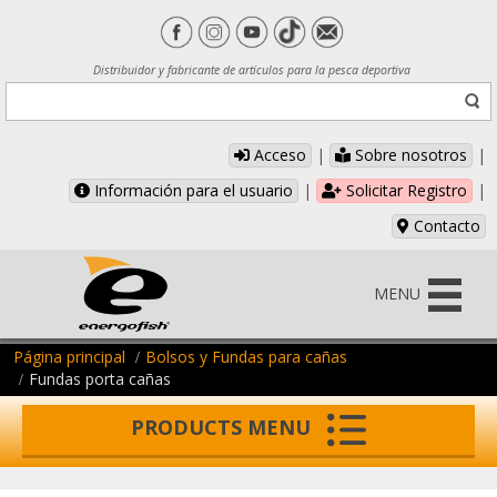
Distribuidor y fabricante de artículos para la pesca deportiva
Acceso
|
Sobre nosotros
|
Información para el usuario
|
Solicitar Registro
|
Contacto
MENU
Página principal
Bolsos y Fundas para cañas
Fundas porta cañas
PRODUCTS MENU