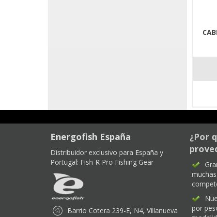
CAB
Energofish España
¿Por q
proved
Distribuidor exclusivo para España y
Portugal:
Fish-R Pro Fishing Gear
Gra
muchas 
compet
Nue
por pes
Barrio Cotera 239-E, N4, Villanueva