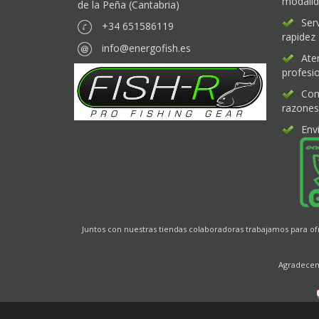
modali
de la Peña (Cantabria)
Ser
+34 651586119
rapidez
info@energofish.es
Ate
profesio
Con
razones
Env
Juntos con nuestras tiendas colaboradoras trabajamos para o
Agradecemo