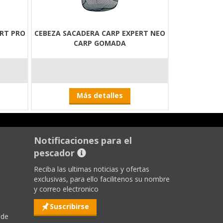
ERT PRO
CEBEZA SACADERA CARP EXPERT NEO
CARP GOMADA
Más detalles
Notificaciones para el
pescador
Reciba las ultimas noticias y ofertas
exclusivas, para ello facilitenos su nombre
y correo electronico
Suscribirse
 de