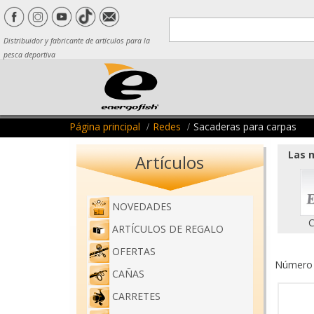
Distribuidor y fabricante de artículos para la
pesca deportiva
Página principal
Redes
Sacaderas para carpas
Las m
Artículos
NOVEDADES
C
ARTÍCULOS DE REGALO
OFERTAS
Número d
CAÑAS
CARRETES