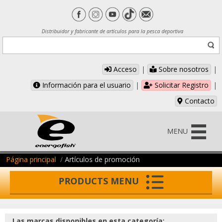
Distribuidor y fabricante de artículos para la pesca deportiva
Acceso
|
Sobre nosotros
|
Información para el usuario
|
Solicitar Registro
|
Contacto
MENU
Página principal
Artículos de promoción
PRODUCTS MENU
Las marcas disponibles en esta categoría: