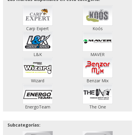
Carp Expert
Koós
L&K
MAVER
Wizard
Benzar Mix
EnergoTeam
The One
Subcategorías: