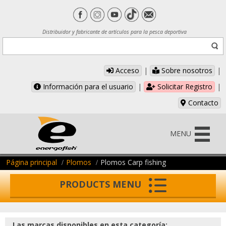
Distribuidor y fabricante de artículos para la pesca deportiva
Acceso
|
Sobre nosotros
|
Información para el usuario
|
Solicitar Registro
|
Contacto
MENU
Página principal
Plomos
Plomos Carp fishing
PRODUCTS MENU
Las marcas disponibles en esta categoría: