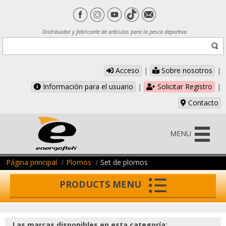
Distribuidor y fabricante de artículos para la pesca deportiva
Acceso
|
Sobre nosotros
|
Información para el usuario
|
Solicitar Registro
|
Contacto
MENU
Página principal
Plomos
Set de plomos
PRODUCTS MENU
Las marcas disponibles en esta categoría: