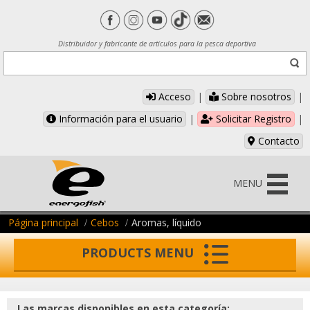
Distribuidor y fabricante de artículos para la pesca deportiva
Acceso
|
Sobre nosotros
|
Información para el usuario
|
Solicitar Registro
|
Contacto
MENU
Página principal
Cebos
Aromas, líquido
PRODUCTS MENU
Las marcas disponibles en esta categoría: