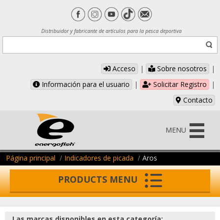
Distribuidor y fabricante de artículos para la pesca deportiva
Acceso
|
Sobre nosotros
|
Información para el usuario
|
Solicitar Registro
|
Contacto
MENU
Página principal
Indicadores de picada
Aros
PRODUCTS MENU
Las marcas disponibles en esta categoría: