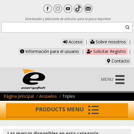
Distribuidor y fabricante de artículos para la pesca deportiva
Acceso
|
Sobre nosotros
|
Información para el usuario
|
Solicitar Registro
|
Contacto
MENU
Página principal
Anzuelos
Triples
PRODUCTS MENU
Las marcas disponibles en esta categoría: