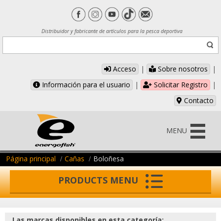
Distribuidor y fabricante de artículos para la pesca deportiva
Acceso
|
Sobre nosotros
|
Información para el usuario
|
Solicitar Registro
|
Contacto
MENU
Página principal
Cañas
Boloñesa
PRODUCTS MENU
Las marcas disponibles en esta categoría: