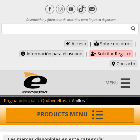
Distribuidor y fabricante de artículos para la pesca deportiva
Acceso
|
Sobre nosotros
|
Información para el usuario
|
Solicitar Registro
|
Contacto
MENU
Página principal
Quitavueltas
Anillos
PRODUCTS MENU
Las marcas disponibles en esta categoría: