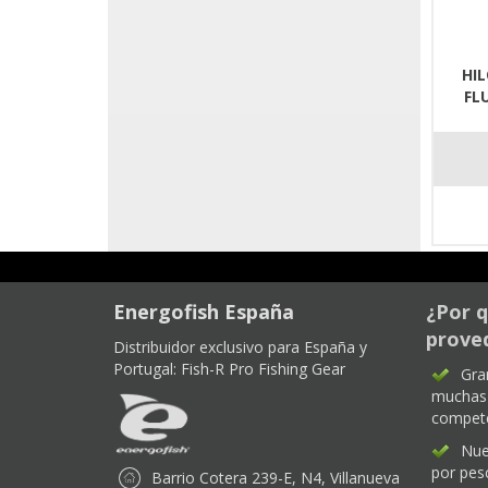
HI
FL
Energofish España
¿Por q
proved
Distribuidor exclusivo para España y
Portugal:
Fish-R Pro Fishing Gear
Gra
muchas 
compet
Nue
por pes
Barrio Cotera 239-E, N4, Villanueva