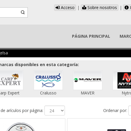
Acceso
|
Sobre nosotros
|
I
PÁGINA PRINCIPAL
MAR
elsa
arcas disponibles en esta categoría:
arp Expert
Cralusso
MAVER
Nytr
e arículos por página:
Ordenar por: