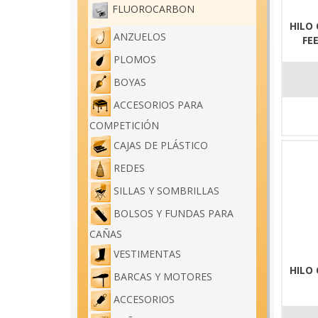
FLUOROCARBON
HILO
ANZUELOS
FE
PLOMOS
BOYAS
ACCESORIOS PARA
COMPETICIÓN
CAJAS DE PLÁSTICO
REDES
SILLAS Y SOMBRILLAS
BOLSOS Y FUNDAS PARA
CAÑAS
VESTIMENTAS
HILO
BARCAS Y MOTORES
ACCESORIOS