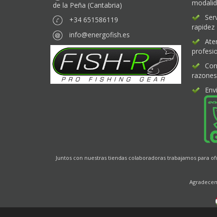
modali
de la Peña (Cantabria)
Ser
+34 651586119
rapidez
info@energofish.es
Ate
profesio
Con
razones
Env
Juntos con nuestras tiendas colaboradoras trabajamos para o
Agradecemo