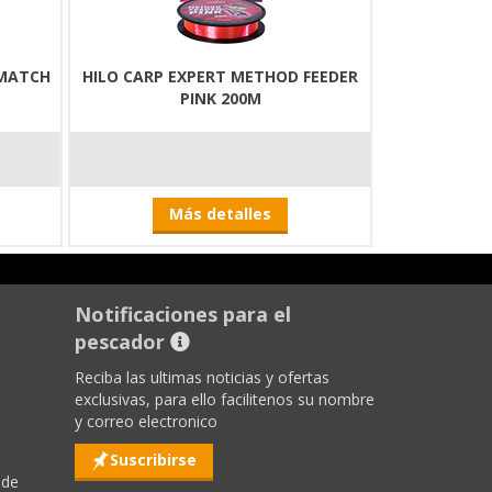
 MATCH
HILO CARP EXPERT METHOD FEEDER
PINK 200M
Más detalles
Notificaciones para el
pescador
Reciba las ultimas noticias y ofertas
exclusivas, para ello facilitenos su nombre
y correo electronico
Suscribirse
 de