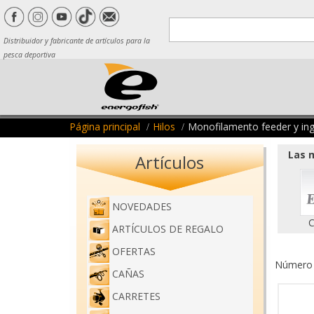
Distribuidor y fabricante de artículos para la
pesca deportiva
Página principal
Hilos
Monofilamento feeder y ing
Las m
Artículos
NOVEDADES
C
ARTÍCULOS DE REGALO
OFERTAS
Número d
CAÑAS
CARRETES