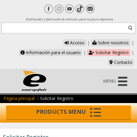
Distribuidor y fabricante de artículos para la pesca deportiva
Acceso
|
Sobre nosotros
|
Información para el usuario
|
Solicitar Registro
|
Contacto
MENU
Página principal
Solicitar Registro
PRODUCTS MENU