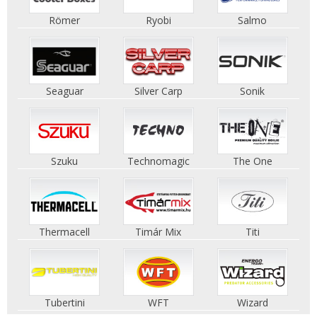
Römer
Ryobi
Salmo
Seaguar
Silver Carp
Sonik
Szuku
Technomagic
The One
Thermacell
Timár Mix
Titi
Tubertini
WFT
Wizard