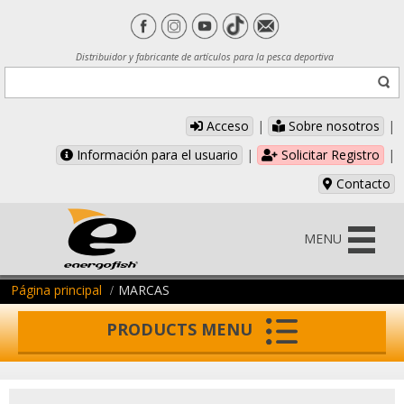
Distribuidor y fabricante de artículos para la pesca deportiva
Acceso
|
Sobre nosotros
|
Información para el usuario
|
Solicitar Registro
|
Contacto
MENU
Página principal
MARCAS
PRODUCTS MENU