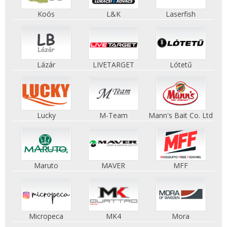
Koós
L&K
Laserfish
Lázár
LIVETARGET
Lótetű
Lucky
M-Team
Mann's Bait Co. Ltd
Maruto
MAVER
MFF
Micropeca
MK4
Mora