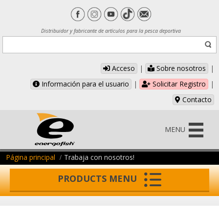
Distribuidor y fabricante de artículos para la pesca deportiva
Acceso
|
Sobre nosotros
|
Información para el usuario
|
Solicitar Registro
|
Contacto
MENU
Página principal
Trabaja con nosotros!
PRODUCTS MENU