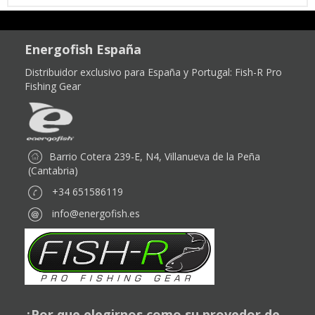
Energofish España
Distribuidor exclusivo para España y Portugal:
Fish-R Pro
Fishing Gear
Barrio Cotera 239-E, N4, Villanueva de la Peña
(Cantabria)
+34 651586119
info@energofish.es
¿Por que elegirnos como su provedor de