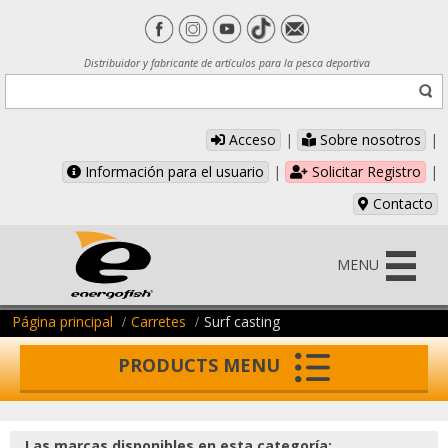
Distribuidor y fabricante de artículos para la pesca deportiva
Acceso
|
Sobre nosotros
|
Información para el usuario
|
Solicitar Registro
|
Contacto
MENU
Página principal
Carretes
Surf casting
PRODUCTS MENU
Las marcas disponibles en esta categoría: