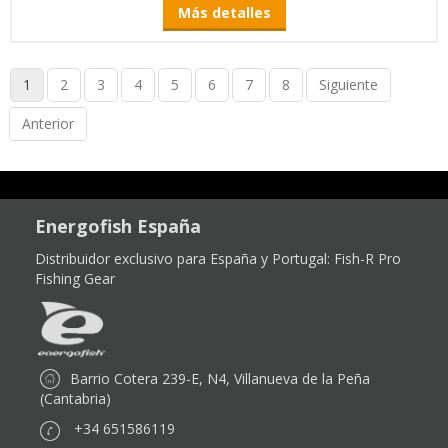
Más detalles
1
2
3
4
5
6
7
8
Siguiente
Anterior
Energofish España
Distribuidor exclusivo para España y Portugal:
Fish-R Pro
Fishing Gear
Barrio Cotera 239-E, N4, Villanueva de la Peña
(Cantabria)
+34 651586119