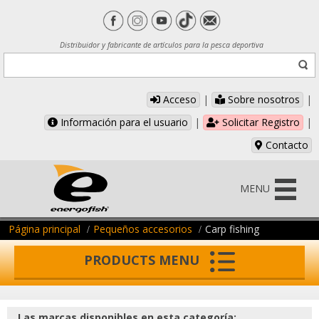
Distribuidor y fabricante de artículos para la pesca deportiva
Acceso
|
Sobre nosotros
|
Información para el usuario
|
Solicitar Registro
|
Contacto
MENU
Página principal
Pequeños accesorios
Carp fishing
PRODUCTS MENU
Las marcas disponibles en esta categoría: