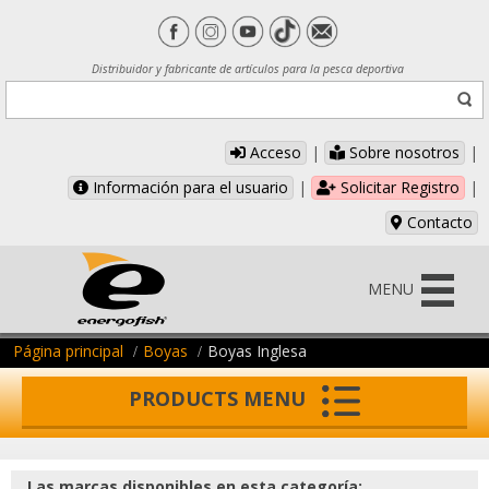
Distribuidor y fabricante de artículos para la pesca deportiva
Acceso
|
Sobre nosotros
|
Información para el usuario
|
Solicitar Registro
|
Contacto
MENU
Página principal
Boyas
Boyas Inglesa
PRODUCTS MENU
Las marcas disponibles en esta categoría: