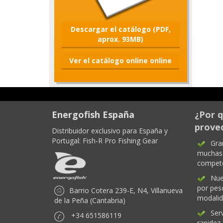
Descargar el catálogo (PDF,
aprox. 93MB)
Ver el catálogo online online
Energofish España
¿Por q
proved
Distribuidor exclusivo para España y
Portugal:
Fish-R Pro Fishing Gear
Gra
muchas 
compet
Nue
por pes
Barrio Cotera 239-E, N4, Villanueva
modali
de la Peña (Cantabria)
Ser
+34 651586119
rapidez