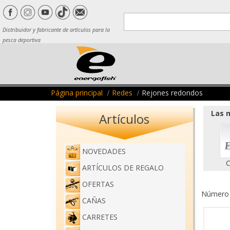
Distribuidor y fabricante de artículos para la
pesca deportiva
Página principal
Redes
Rejones redondos
Las m
Artículos
NOVEDADES
C
ARTÍCULOS DE REGALO
OFERTAS
Número d
CAÑAS
CARRETES