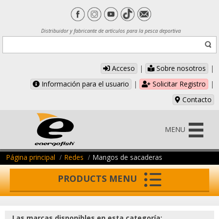
Distribuidor y fabricante de artículos para la pesca deportiva
Acceso
|
Sobre nosotros
|
Información para el usuario
|
Solicitar Registro
|
Contacto
MENU
Página principal
Redes
Mangos de sacaderas
PRODUCTS MENU
Las marcas disponibles en esta categoría: