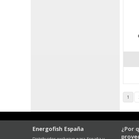
1
Energofish España
¿Por q
proved
Distribuidor exclusivo para España y