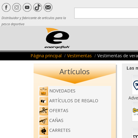
Distribuidor y fabricante de artículos para la
pesca deportiva
Página principal
Vestimentas
Vestimentas de ver
Las m
Artículos
NOVEDADES
Adve
ARTÍCULOS DE REGALO
OFERTAS
CAÑAS
CARRETES