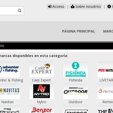
Acceso
|
Sobre nosotros
|
I
PÁGINA PRINCIPAL
MAR
ano
arcas disponibles en esta categoría:
nter & Fishing
Carp Expert
Fishinda
LIVETA
Navitas
Nytro
Outdoor
Remix