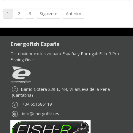
1
2
3
Siguiente
Anterior
Energofish España
Distribuidor exclusivo para España y Portugal:
Fish-R Pro
Fishing Gear
Barrio Cotera 239-E, N4, Villanueva de la Peña
(Cantabria)
+34 651586119
info@energofish.es