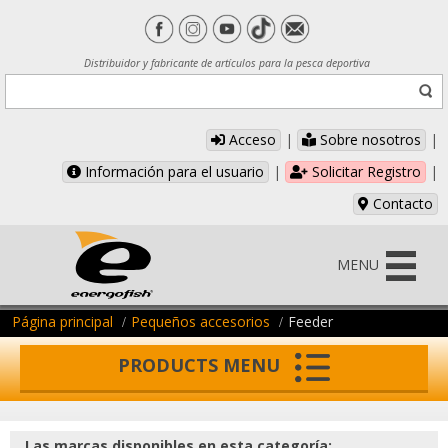
Distribuidor y fabricante de artículos para la pesca deportiva
Acceso
|
Sobre nosotros
|
Información para el usuario
|
Solicitar Registro
|
Contacto
MENU
Página principal
Pequeños accesorios
Feeder
PRODUCTS MENU
Las marcas disponibles en esta categoría: