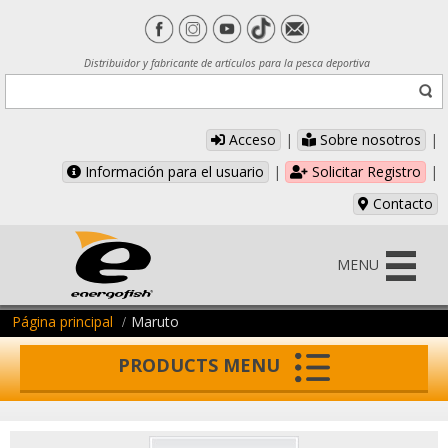
Distribuidor y fabricante de artículos para la pesca deportiva
Acceso
|
Sobre nosotros
|
Información para el usuario
|
Solicitar Registro
|
Contacto
MENU
Página principal
Maruto
PRODUCTS MENU