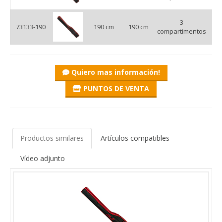
3
73133-190
190 cm
190 cm
Ox
It is sold in 4 sizes, 120, 140, 160 and 190 cm long.
compartimentos
Quiero mas información!
PUNTOS DE VENTA
Productos similares
Artículos compatibles
Vídeo adjunto