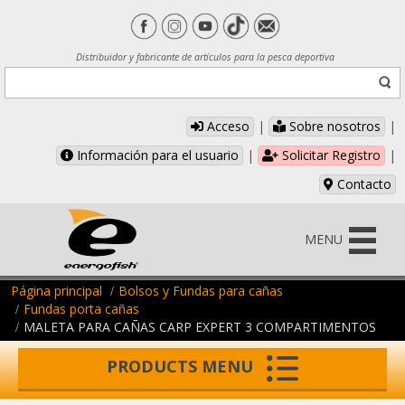
Distribuidor y fabricante de artículos para la pesca deportiva
Acceso
|
Sobre nosotros
|
Información para el usuario
|
Solicitar Registro
|
Contacto
MENU
Página principal
Bolsos y Fundas para cañas
Fundas porta cañas
MALETA PARA CAÑAS CARP EXPERT 3 COMPARTIMENTOS
PRODUCTS MENU