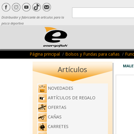
Distribuidor y fabricante de artículos para la
pesca deportiva
Página principal
Bolsos y Fundas para cañas
Fund
MALE
Artículos
NOVEDADES
ARTÍCULOS DE REGALO
OFERTAS
CAÑAS
CARRETES