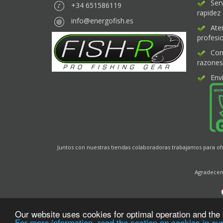
Ser
+34 651586119
rapidez
info@energofish.es
Ate
profesio
Con
razones
Env
Juntos con nuestras tiendas colaboradoras trabajamos para o
Agradecemo
Our website uses cookies for optimal operation and the 
For more information, read the section on cookies in our