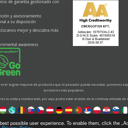
vicio de garantia gestionado con
nción y asesoramiento
nal a su disposicón
ózcanos mejor y descubra más
iromental awareness
frecer la gran mayoria de productos que el pescador pueda necesitar, ponemos espe
accesorios más populares.
s su visita a nuestra web, por aqui podra estar al tanto de la continúa entrada de
Designed by
Energofish Kft
best possible user experience. To enable them, click the „Ac
 Privacy Policy.