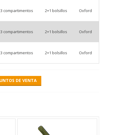
3 compartimentos
2+1 bolsillos
Oxford
3 compartimentos
2+1 bolsillos
Oxford
3 compartimentos
2+1 bolsillos
Oxford
ants to facilitate the transport of fishing equipment with rod bags made
UNTOS DE VENTA
ong compartments with zippers, there is a section on the sides of the
 of the shoulder straps can be adjusted to fit the body shape, which
t
quipmen
you want to store.