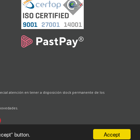
cial atención en tener a disposición stock permanente de los
 novedades.
Accept
cept” button.