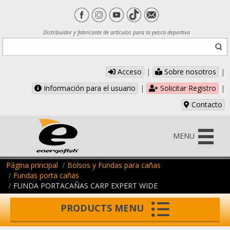
Distribuidor y fabricante de artículos para la pesca deportiva
Acceso
|
Sobre nosotros
|
Información para el usuario
|
Solicitar Registro
|
Contacto
MENU
Página principal
Bolsos y Fundas para cañas
Fundas porta cañas
FUNDA PORTACAÑAS CARP EXPERT WIDE
PRODUCTS MENU