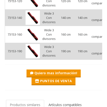
73153-120
Con
120 cm
120 cm
serve us for years.
compartim
divisores
There is a longer compartment at the back, in which we can
Wide 3
put an umbrella and our bank sticks.
3
73153-140
Con
140 cm
140 cm
compartim
With our renewed range of rod bags, renew your equipment
divisores
so that your favorite fishing rod and reel are completely safe.
Wide 3
3
73153-160
Con
160 cm
160 cm
compartim
divisores
Wide 3
3
73153-190
Con
190 cm
190 cm
compartim
divisores
Quiero mas información!
PUNTOS DE VENTA
Productos similares
Artículos compatibles