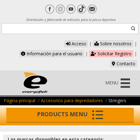
Distribuidor y fabricante de artículos para la pesca deportiva
Acceso
|
Sobre nosotros
|
Información para el usuario
|
Solicitar Registro
|
Contacto
MENU
Página principal
Accesorios para depredadores
Stringers
PRODUCTS MENU
Las marcas disponibles en esta categoría: