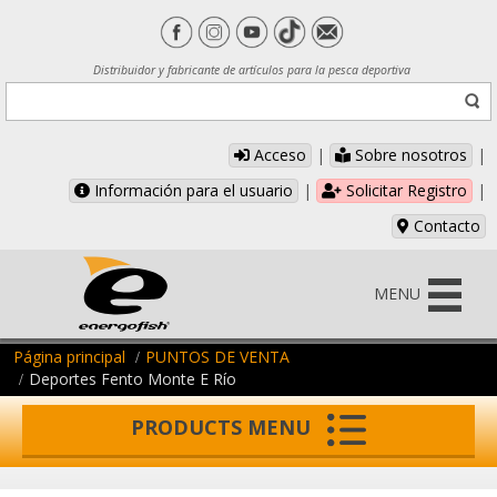
Distribuidor y fabricante de artículos para la pesca deportiva
Acceso
|
Sobre nosotros
|
Información para el usuario
|
Solicitar Registro
|
Contacto
MENU
Página principal
PUNTOS DE VENTA
Deportes Fento Monte E Río
PRODUCTS MENU