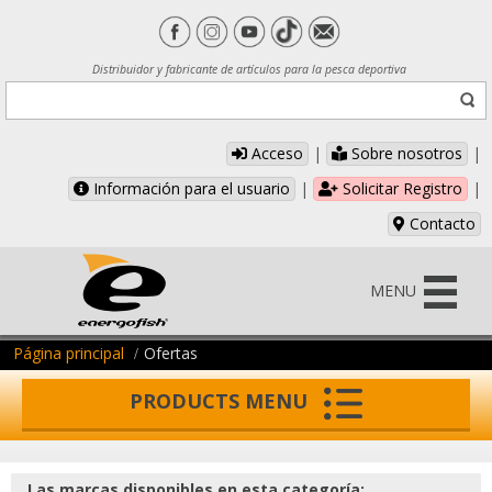
Distribuidor y fabricante de artículos para la pesca deportiva
Acceso
|
Sobre nosotros
|
Información para el usuario
|
Solicitar Registro
|
Contacto
MENU
Página principal
Ofertas
PRODUCTS MENU
Las marcas disponibles en esta categoría: