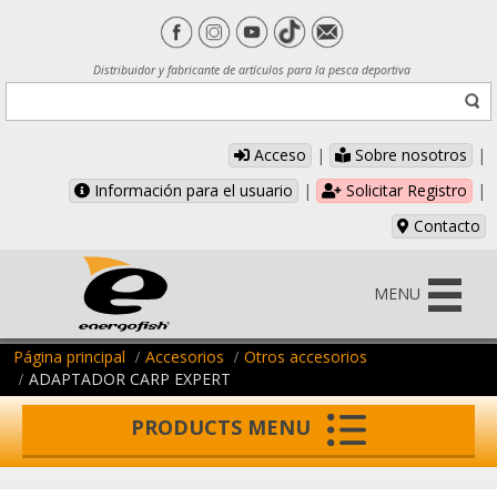
Distribuidor y fabricante de artículos para la pesca deportiva
Acceso
|
Sobre nosotros
|
Información para el usuario
|
Solicitar Registro
|
Contacto
MENU
Página principal
Accesorios
Otros accesorios
ADAPTADOR CARP EXPERT
PRODUCTS MENU