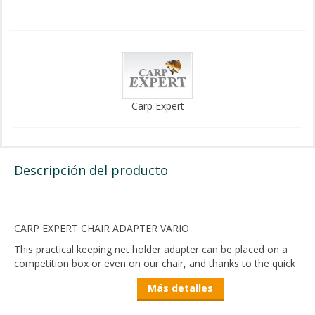
Carp Expert
Descripción del producto
CARP EXPERT CHAIR ADAPTER VARIO
This practical keeping net holder adapter can be placed on a
competition box or even on our chair, and thanks to the quick
connector, we can take off our keeping net together with the
Más detalles
connector in an instant without having to pull the entire
adapter off the leg of the competition box.