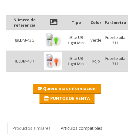
Número de
Tipo
Color
Parámetro
iBite UB Light Mini tip indicator
referencia
iBite, the brand itself, also sounds interesting, suggesting a
iBite UB
Fuente pila
kind of technical innovation in itself. This is true for all products
IBLDM-43G
Verde
Light Mini
311
within the series. All products under the iBite brand are based
on the latest innovations and developments, making the
everyday life of anglers and their time on the water easier and
iBite UB
Fuente pila
IBLDM-43R
Rojo
more interesting.
Light Mini
311
This series not only offers a practical solution for those who
like feeder rods, but also offers a generally usable and perfect
solution for lighting the end of the rods during night fishing.
Quiero mas información!
UB Light Mini is built according to a LED-battery system. Due
to the design of the product, you only have to snap the part
PUNTOS DE VENTA
with the plastic popper onto the tip, then turn the battery to
the correct position at the end, wrap the LED light source in it,
and it is ready to the night fishing. When fishing is over, you
just have to remove the battery from the LED and put it away
separately, it will be used again the next time you go fishing.
Productos similares
Artículos compatibles