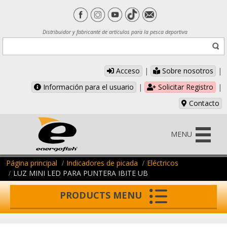
Distribuidor y fabricante de artículos para la pesca deportiva
Acceso
|
Sobre nosotros
|
Información para el usuario
|
Solicitar Registro
|
Contacto
MENU
Página principal
Indicadores de picada
Eléctricos
LUZ MINI LED PARA PUNTERA IBITE UB
PRODUCTS MENU