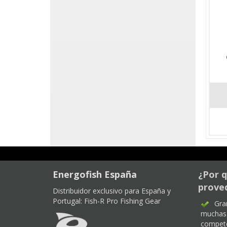
Energofish España
¿Por q
proved
Distribuidor exclusivo para España y
Portugal:
Fish-R Pro Fishing Gear
Gra
muchas 
compet