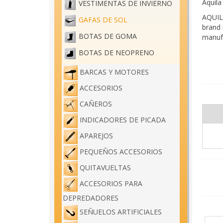
Aquila
VESTIMENTAS DE INVIERNO
AQUILA
GAFAS DE SOL
brand 
BOTAS DE GOMA
manufa
Yellow
BOTAS DE NEOPRENO
the ri
BARCAS Y MOTORES
And th
and sp
ACCESORIOS
The fr
CAÑEROS
inject
INDICADORES DE PICADA
comfor
APAREJOS
TAC le
layers
PEQUEÑOS ACCESORIOS
very d
QUITAVUELTAS
AQUILA
ensure
ACCESORIOS PARA
perfec
DEPREDADORES
Featur
SEÑUELOS ARTIFICIALES
- Poly