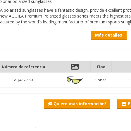
 Sonar polarized sunglasses
 polarized sunglasses have a fantastic design, provide excellent pro
new AQUILA Premium Polarized glasses series meets the highest stand
ctured by the world's leading manufacturer of premium sports sungl
 lenses are perfect for cloudy days, early mornings or late evenings. If
Más detalles
ght one. It brightens the view and enhances contrasts.
e blue lenses are excellent on days with the strongest sun. These glas
inning use,
ame is made of polycarbonate material, which has become very durab
ion molding process. The soft nose and ear cushions are made with a
Número de referencia
Tipo
t of wearing the glasses is maximum, which is an important factor when
AQ437-559
Sonar
1
nses: The lenses of AQUILA Premium polarized glasses are made of tr
 (including the polarizing layer), which results in perfect protection and
urable and resistant to dust and wear.
 polarized glasses filter out 100% of sunlight's UV-A and UV-B radiati
Quiero mas información!
P
s no reflection on water surfaces. There is a fantastic view of the fi
tly protect your eyes from sunlight, glare and harmful radiation.
es:
carbonate frame