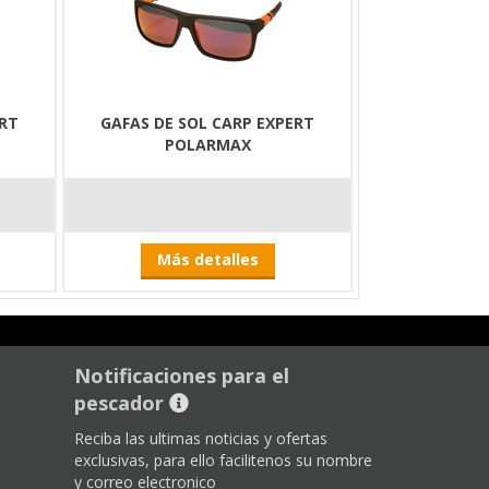
ERT
GAFAS DE SOL CARP EXPERT
POLARMAX
Más detalles
Notificaciones para el
pescador
Reciba las ultimas noticias y ofertas
exclusivas, para ello facilitenos su nombre
y correo electronico