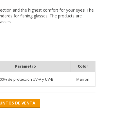
tection and the highest comfort for your eyes! The
ards for fishing glasses. The products are
asses.
 you fish in waters with a dark bottom, this type is
ses are also an excellent alternative for boating
le and light. The frames are made using a double
 comfortable and soft rubber composition. The
Parámetro
Color
 fishing. It is delivered with a glasses case.
00% de protección UV-A y UV-B
Marron
iacetate cellulose material. They are made of 7
 a crystal clear image. In addition, the lenses are
on and protect the eyes. The polarized filter
UNTOS DE VENTA
sh below the surface of the water. AQUILA glasses