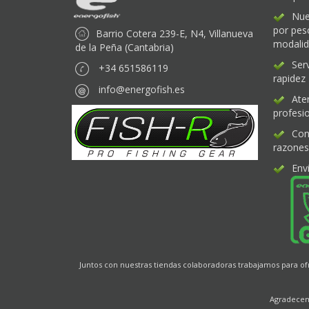
Nue
por pes
Barrio Cotera 239-E, N4, Villanueva
modali
de la Peña (Cantabria)
Ser
+34 651586119
rapidez
info@energofish.es
Ate
profesio
Con
razones
Env
Juntos con nuestras tiendas colaboradoras trabajamos para o
Agradecemo