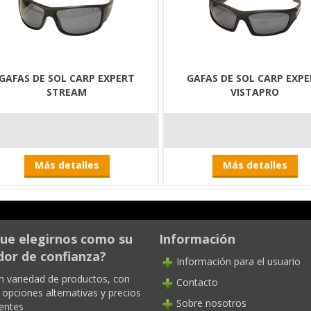
GAFAS DE SOL CARP EXPERT
GAFAS DE SOL CARP EXP
STREAM
VISTAPRO
Más detalles
Más detalles
ue elegirnos como su
Información
or de confianza?
Información para el usuario
n variedad de productos, con
Contacto
opciones alternativas y precios
Sobre nosotros
entes