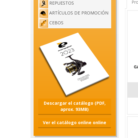
Pro
REPUESTOS
- Soft
ARTÍCULOS DE PROMOCIÓN
- Soft
CEBOS
- Dura
- 7-lay
- 100%
- Carr
G
Descargar el catálogo (PDF,
aprox. 93MB)
Ver el catálogo online online