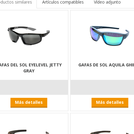
ductos similares
Artículos compatibles
Vídeo adjunto
 nose pad
 inner rubber parts
ble triacetate lenses
er protective lens with polarizing filter
 UV-A and UV-B protection
ying case in the package
AFAS DEL SOL EYELEVEL JETTY
GAFAS DE SOL AQUILA GHI
GRAY
Más detalles
Más detalles