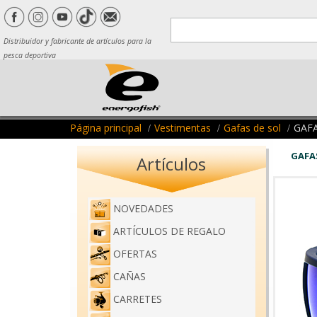
Distribuidor y fabricante de artículos para la
pesca deportiva
Página principal
Vestimentas
Gafas de sol
GAF
GAFA
Artículos
NOVEDADES
ARTÍCULOS DE REGALO
OFERTAS
CAÑAS
CARRETES