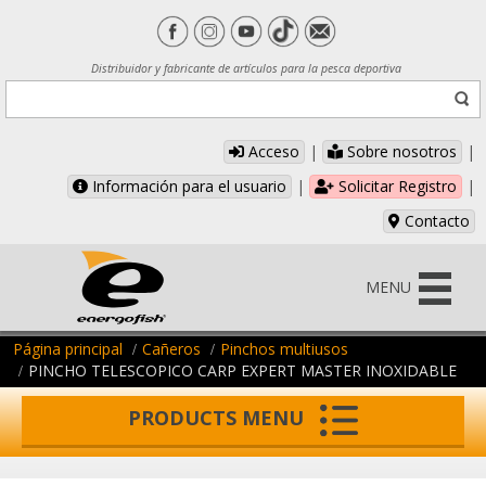
Distribuidor y fabricante de artículos para la pesca deportiva
Acceso
|
Sobre nosotros
|
Información para el usuario
|
Solicitar Registro
|
Contacto
MENU
Página principal
Cañeros
Pinchos multiusos
PINCHO TELESCOPICO CARP EXPERT MASTER INOXIDABLE
PRODUCTS MENU