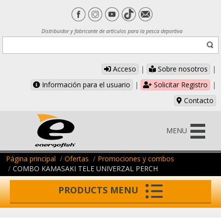
Distribuidor y fabricante de artículos para la pesca deportiva
Acceso
|
Sobre nosotros
|
Información para el usuario
|
Solicitar Registro
|
Contacto
MENU
Página principal
Ofertas
Promociones y combos
COMBO KAMASAKI TELE UNIVERZAL PERCH
PRODUCTS MENU