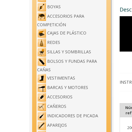
BOYAS
Desc
ACCESORIOS PARA
COMPETICIÓN
CAJAS DE PLÁSTICO
REDES
SILLAS Y SOMBRILLAS
BOLSOS Y FUNDAS PARA
CAÑAS
VESTIMENTAS
INSTR
BARCAS Y MOTORES
ACCESORIOS
CAÑEROS
Nú
ref
INDICADORES DE PICADA
APAREJOS
20