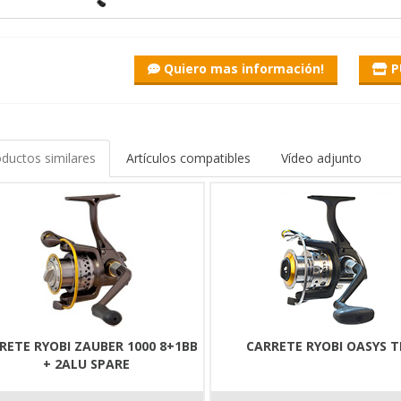
Quiero mas información!
P
 Samurai Spin spinning reel
Team Wizard Samurai, popular spinning rods, are already proven skills 
its Samurai spinning rods perfectly, has appeared in 2 sizes.
ductos similares
Artículos compatibles
Vídeo adjunto
oduct has a graphite body and is equipped with a lightweight alumin
 received catchy neon green style elements that match the series. The p
sful pumping. Easy running is guaranteed by 6+1 bearings.
ition to the aluminum spool, the crank is also made of metal, and the
ds of casts, which is not a negligible factor for a spinning reel.
le in 2 sizes.
00 size with a thinner braid is the favourite of light spinners, and th
looking product recommended for both beginners and more experien
RETE RYOBI ZAUBER 1000 8+1BB
CARRETE RYOBI OASYS 
+ 2ALU SPARE