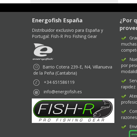
Energofish España
¿Por q
proved
Distribuidor exclusivo para España y
Portugal:
Fish-R Pro Fishing Gear
Gra
muchas 
compet
Nue
por pes
Barrio Cotera 239-E, N4, Villanueva
modali
de la Peña (Cantabria)
Ser
+34 651586119
rapidez
info@energofish.es
Ate
profesio
Con
razones
Env