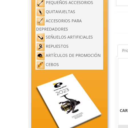
PEQUEÑOS ACCESORIOS
QUITAVUELTAS
ACCESORIOS PARA
Wizard
DEPREDADORES
Energo
SEÑUELOS ARTIFICIALES
also f
REPUESTOS
Pro
The pr
ARTÍCULOS DE PROMOCIÓN
it has
succes
CEBOS
In add
hundre
Availab
The 20
Super-
CAR