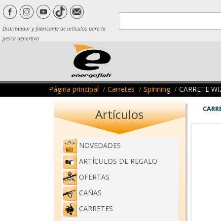
Distribuidor y fabricante de artículos para la
pesca deportiva
Página principal
Carretes
Spinning
CARRETE WI
CARRE
Artículos
NOVEDADES
ARTÍCULOS DE REGALO
OFERTAS
CAÑAS
CARRETES