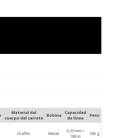
Material del
Capacidad
o
Bobina
Peso
cuerpo del carrete
de línea
0,30 mm /
Grafito
Metal
345 g
180 m