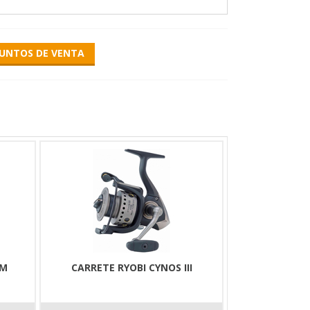
UNTOS DE VENTA
of many anglers. In this line, the Spin reel, which
um spool. You can't complain about its appearance,
recise, non-sticking front brake facilitates
 handle provides a comfortable grip, even after
e 4000 is the favourite of medium spinners.
ced anglers.
TM
CARRETE RYOBI CYNOS III