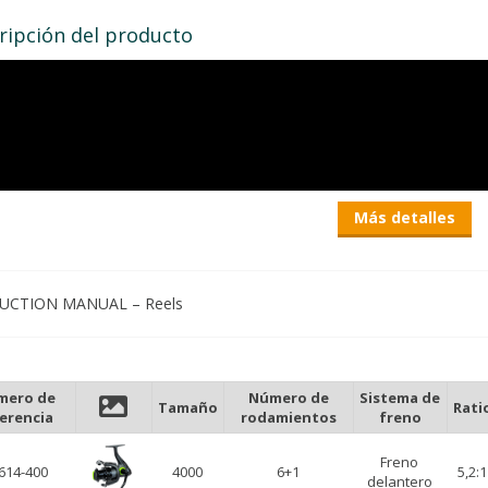
ripción del producto
Más detalles
UCTION MANUAL – Reels
mero de
Número de
Sistema de
Tamaño
Rati
erencia
rodamientos
freno
Freno
614-400
4000
6+1
5,2:1
delantero